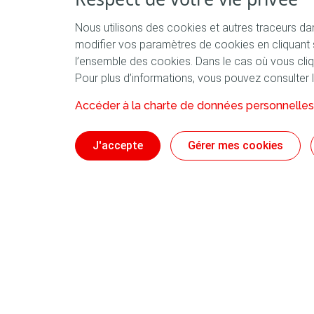
Pays :
France
Nous utilisons des cookies et autres traceurs dan
modifier vos paramètres de cookies en cliquant s
l’ensemble des cookies. Dans le cas où vous cliqu
Création :
2024
Pour plus d’informations, vous pouvez consulter 
Accéder à la charte de données personnelles 
Taille de l'équipe :
1-5
J'accepte
Gérer mes cookies
www.xtra-energy.com
Site internet
https://xtra-energy.com/contact_us/
Adresse email
Linkedin