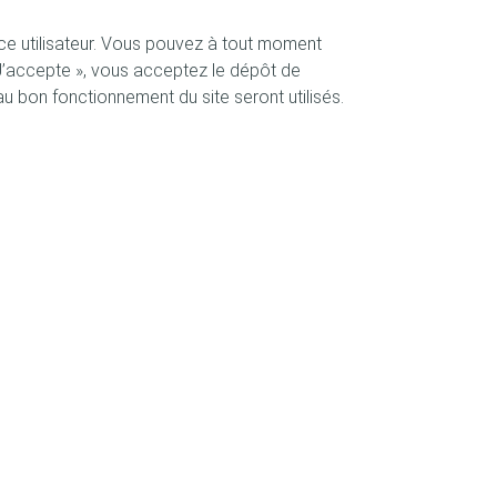
rmais déterminés par des mécanismes de marché
nce utilisateur. Vous pouvez à tout moment
on.
 J’accepte », vous acceptez le dépôt de
ploiter pleinement chaque source de revenus.
u bon fonctionnement du site seront utilisés.
rtefeuilles d'énergies renouvelables.
services auxiliaires, la plateforme offre aux producteurs
 modéliser, suivre et maximiser leurs revenus.