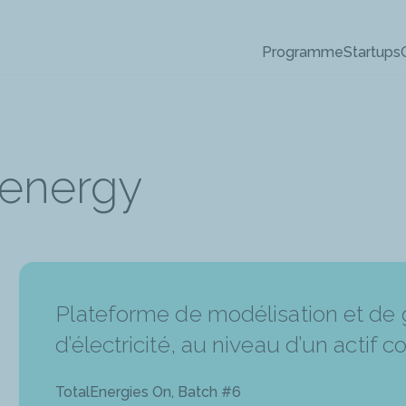
Aller
au
Programme
Startups
contenu
principal
-energy
Plateforme de modélisation et de 
d’électricité, au niveau d’un actif 
TotalEnergies On, Batch #6