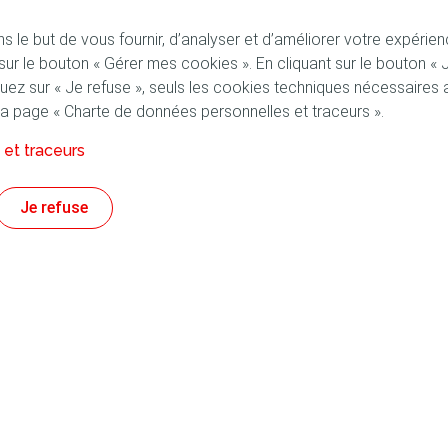
Les revenus issus des énergies renouvelables sont déso
s le but de vous fournir, d’analyser et d’améliorer votre expérie
dynamiques avec une réglementation en constante évoluti
ur le bouton « Gérer mes cookies ». En cliquant sur le bouton «
Les producteurs doivent disposer des bons outils pour ex
ez sur « Je refuse », seuls les cookies techniques nécessaires a
la page « Charte de données personnelles et traceurs ».
Solution
et traceurs
Xtra-energy est une solution flexible pour la gestion des po
Je refuse
Des PPA, CfD et tarifs de rachat aux marchés de l'énergie et 
la flexibilité, la scalabilité et la simplicité nécessaires pour