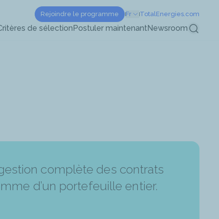
Rejoindre le programme
Fr
TotalEnergies.com
Recherc
Critères de sélection
Postuler maintenant
Newsroom
gestion complète des contrats
comme d’un portefeuille entier.