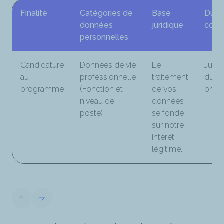
Finalité
Catégories de
Base
Duré
données
juridique
cons
personnelles
Candidature
Données de vie
Le
Jusqu'
au
professionnelle
traitement
du
programme
(Fonction et
de vos
prog
niveau de
données
poste)
se fonde
sur notre
intérêt
légitime.