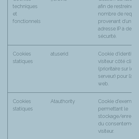
techniques
afin de restreindre
et
nombre de requê
fonctionnels
provenant d’une
adresse IP à des f
sécurité.
Cookies
atuserid
Cookie d’identifian
statiques
visiteur côté client
(prioritaire sur le 
serveur) pour l’ana
web.
Cookies
Atauthority
Cookie d’exempti
statiques
permettant le
stockage/enregis
du consentement
visiteur.