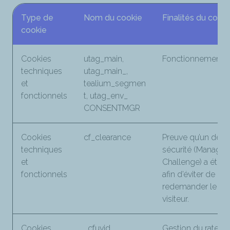
Type de
Nom du cookie
Finalités du cooki
cookie
Cookies
utag_main,
Fonctionnement d
techniques
utag_main_,
et
tealium_segmen
fonctionnels
t, utag_env_
CONSENTMGR
Cookies
cf_clearance
Preuve qu’un défi 
techniques
sécurité (Manage
et
Challenge) a été r
fonctionnels
afin d’éviter de
redemander le déf
visiteur.
Cookies
_cfuvid
Gestion du rate lim