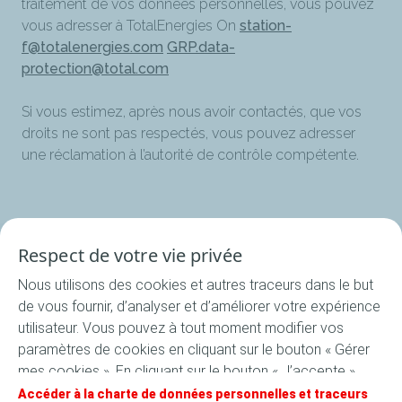
traitement de vos données personnelles, vous pouvez
vous adresser à TotalEnergies On
station-
f@totalenergies.com
GRP.data-
protection@total.com
Si vous estimez, après nous avoir contactés, que vos
droits ne sont pas respectés, vous pouvez adresser
une réclamation à l’autorité de contrôle compétente.
Respect de votre vie privée
Programme
Nous utilisons des cookies et autres traceurs dans le but
de vous fournir, d’analyser et d’améliorer votre expérience
Nos startups
utilisateur. Vous pouvez à tout moment modifier vos
paramètres de cookies en cliquant sur le bouton « Gérer
Postuler maintenant
mes cookies ». En cliquant sur le bouton « J’accepte »,
vous acceptez le dépôt de l’ensemble des cookies. Dans
Accéder à la charte de données personnelles et traceurs
Newsroom