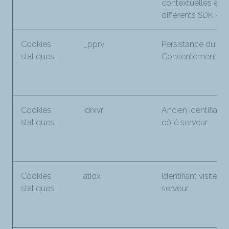
contextuelles entr
différents SDK Pia
Cookies
_pprv
Persistance du m
statiques
Consentement.
Cookies
idrxvr
Ancien identifiant v
statiques
côté serveur.
Cookies
atidx
Identifiant visiteur
statiques
serveur.