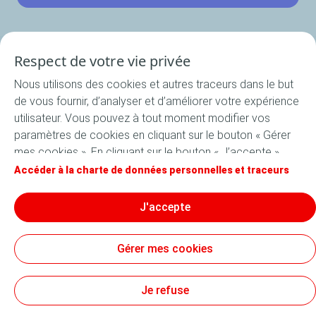
Respect de votre vie privée
Programme
Nous utilisons des cookies et autres traceurs dans le but
de vous fournir, d’analyser et d’améliorer votre expérience
Nos startups
utilisateur. Vous pouvez à tout moment modifier vos
paramètres de cookies en cliquant sur le bouton « Gérer
Postuler maintenant
mes cookies ». En cliquant sur le bouton « J’accepte »,
vous acceptez le dépôt de l’ensemble des cookies. Dans
Accéder à la charte de données personnelles et traceurs
Newsroom
le cas où vous cliquez sur « Je refuse », seuls les cookies
techniques nécessaires au bon fonctionnement du site
J'accepte
seront utilisés. Pour plus d’informations, vous pouvez
consulter la page « Charte de données personnelles et
Conditions Générales d’Utilisation (CGU)
Gérer mes cookies
traceurs ».
Accessibilité : non conforme
Mentions d’information - collecte directe et indirecte
Charte Données Personnelles et Traceurs
Sitemap
Cookies
Je refuse
TotalEnergies On 2026