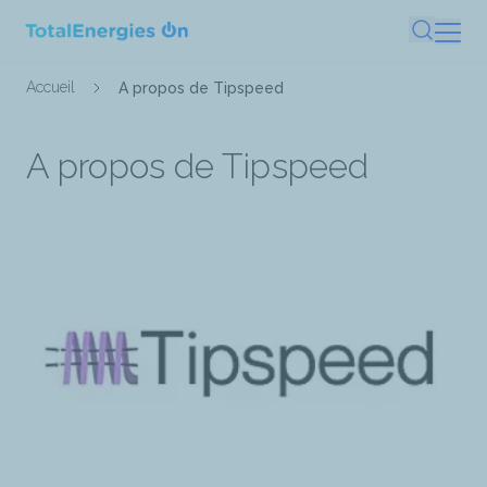
Aller
Recherc
au
contenu
Fil
Accueil
A propos de Tipspeed
principal
d'Ariane
A propos de Tipspeed